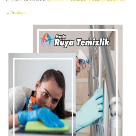
Published
14/06/2020
at
532 × 575
in
mersin temizlik firması telefon002
←
Previous