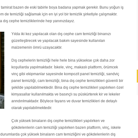
en tamirat bazen de eski tabirle boya badana yapmak gerekir. Bunu yoğun iş
de temizliği sağlamak için en iyi yol bir temizlik şirketiyle çalışmaktır.
na dış cephe temizliklerinde hep yanınızdayız.
Yılda iki kez yapılacak olan dış cephe cam temizliği binanızı
güzelleştirecek ve yapılacak bakım sayesinde kullanılan
malzemenin ömrü uzayacaktır.
Dış cephelerin temizliği hele hele bina yüksekse çok daha zor
koşullarda yapılmaktadır. İskele, vinç, makaslı platform, örümcek
vinç gibi ekipmanlar sayesinde kompozit panel temizliği, sandviç
panel temizliği, cam temizliği, bina dış cephe temizlikleri güvenli bir
şekilde yapılabilmektedir. Bina dış cephe temizlikleri yapılırken özel
kimyasallar kullanılmakta ve basınçlı su püskürterek kir ve lekeler
arındırılmaktadır. Böylece fayans ve duvar temizlikleri de detaylı
olarak yapılabilmektedir.
Çok yüksek binaların dış cephe temizlikleri yapılırken ve
gökdelenlerin cam temizliği yapılırken bazen platform, vinç, iskele
durumlarda çok yüksek binaların cam temizliğini ve gökdelenlerin dış