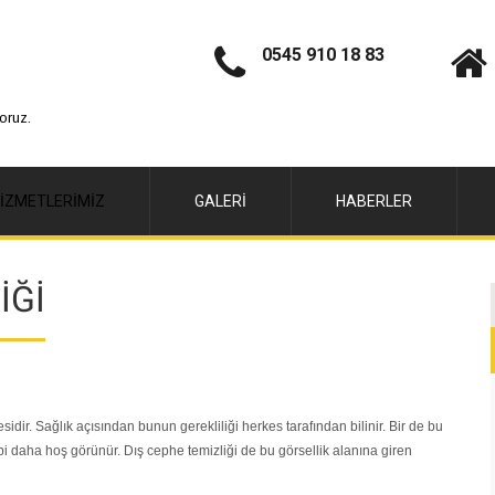
0545 910 18 83
oruz.
IZMETLERIMIZ
GALERI
HABERLER
İĞİ
sidir. Sağlık açısından bunun gerekliliği herkes tarafından bilinir. Bir de bu
e tabi daha hoş görünür. Dış cephe temizliği de bu görsellik alanına giren