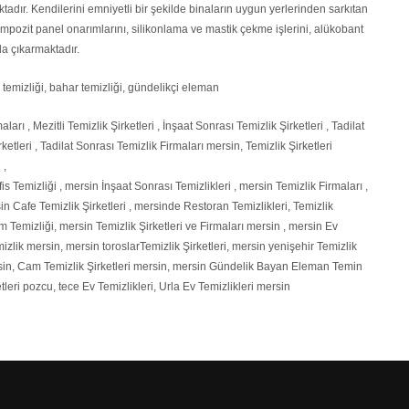
dır. Kendilerini emniyetli bir şekilde binaların uygun yerlerinden sarkıtan
mpozit panel onarımlarını, silikonlama ve mastik çekme işlerini, alükobant
a çıkarmaktadır.
am temizliği, bahar temizliği, gündelikçi eleman
ları , Mezitli Temizlik Şirketleri , İnşaat Sonrası Temizlik Şirketleri , Tadilat
ketleri , Tadilat Sonrası Temizlik Firmaları mersin, Temizlik Şirketleri
 ,
s Temizliği , mersin İnşaat Sonrası Temizlikleri , mersin Temizlik Firmaları ,
n Cafe Temizlik Şirketleri , mersinde Restoran Temizlikleri, Temizlik
Temizliği, mersin Temizlik Şirketleri ve Firmaları mersin , mersin Ev
mizlik mersin, mersin toroslarTemizlik Şirketleri, mersin yenişehir Temizlik
ersin, Cam Temizlik Şirketleri mersin, mersin Gündelik Bayan Eleman Temin
tleri pozcu, tece Ev Temizlikleri, Urla Ev Temizlikleri mersin