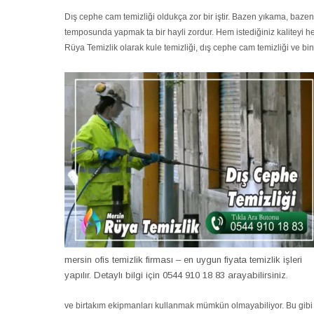
Dış cephe cam temizliği oldukça zor bir iştir. Bazen yıkama, baz
temposunda yapmak ta bir hayli zordur. Hem istediğiniz kaliteyi hem 
Rüya Temizlik olarak kule temizliği, dış cephe cam temizliği ve bi
mersin ofis temizlik firması – en uygun fiyata temizlik işleri
yapılır. Detaylı bilgi için 0544 910 18 83 arayabilirsiniz.
ve birtakım ekipmanları kullanmak mümkün olmayabiliyor. Bu gibi 