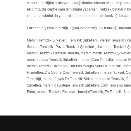
cephe temizliğini profesyonel dağcılardan oluşan ekibimiz yapmakta
ekibimiz, dış cephe cam temizliğini yaparken, yüksek binaların ko
vidalama işlerini de yaparak hem onarım hem de temizliği bir arad
Etiketler: dış cam temizliği, eşyalı ev temizliği, ev temizliği, bayr
Mersin Temizlik Şirketleri , Temizlik Şirketleri , Mersin Temizlik Firma
Sonrası Temizlik , Pozcu Temizlik Şirketleri , davultepe Temizlik Şir
mersin, Temizlik Firmaları mersin, mersin mezitli Temizlik Şirketleri
mersin pozcu Temizlik Şirketleri , mersin Cam Temizliği , mersin Ofi
mersin Temizlik Hizmetleri , mersin Yangın Sonrası Temizlik , mersi
Hizmetleri, Dış Cephe Cam Temizlik Şirketleri , mersin Yüksek Cam 
Temizliği, mersin Eşyalı Ev Temizlik Şirketleri, mersin Temizlik, Te
Şirketleri, mersin davultepe Temizlik Şirketleri, Cam Temizliği m
Etme, mersin Temizlik Firmaları, toroslarTemizlik, Ev Temizlik Şirke